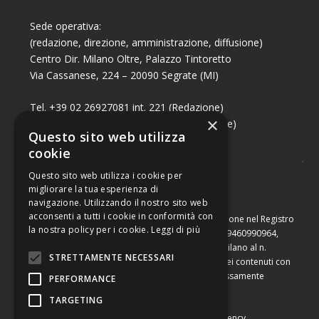
Sede operativa:
(redazione, direzione, amministrazione, diffusione)
Centro Dir. Milano Oltre, Palazzo Tintoretto
Via Cassanese, 224 – 20090 Segrate (MI)
Tel. +39 02 26927081 int. 221 (Redazione)
×
Tel. +39 02 26927081 int. 224 (Commerciale)
Questo sito web utilizza
Fax +39 02 26951006
cookie
Questo sito web utilizza i cookie per
migliorare la tua esperienza di
navigazione. Utilizzando il nostro sito web
acconsenti a tutti i cookie in conformità con
Capitale sociale di Euro 10.000,00 – Numero di iscrizione nel Registro
la nostra policy per i cookie.
Leggi di più
delle Imprese di Milano, partita Iva e codice fiscale 09460990964,
iscritta al Repertorio Economico Amministrativo di Milano al n.
STRETTAMENTE NECESSARI
2091710. È vietata la riproduzione, anche parziale, dei contenuti con
qualsiasi mezzo, compresa la stampa, se non espressamente
PERFORMANCE
autorizzata.
TARGETING
Copyright © Converting srl |
Privacy Policy
|
Web Agency