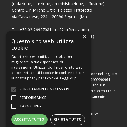
(redazione, direzione, amministrazione, diffusione)
Centro Dir. Milano Oltre, Palazzo Tintoretto
Via Cassanese, 224 – 20090 Segrate (MI)
Tel. +39 02 26927081 int. 221 (Redazione)
×
Tel. +39 02 26927081 int. 224 (Commerciale)
Questo sito web utilizza
Fax +39 02 26951006
cookie
Questo sito web utilizza i cookie per
migliorare la tua esperienza di
navigazione. Utilizzando il nostro sito web
acconsenti a tutti i cookie in conformità con
Capitale sociale di Euro 10.000,00 – Numero di iscrizione nel Registro
la nostra policy per i cookie.
Leggi di più
delle Imprese di Milano, partita Iva e codice fiscale 09460990964,
iscritta al Repertorio Economico Amministrativo di Milano al n.
STRETTAMENTE NECESSARI
2091710. È vietata la riproduzione, anche parziale, dei contenuti con
qualsiasi mezzo, compresa la stampa, se non espressamente
PERFORMANCE
autorizzata.
TARGETING
Copyright © Converting srl |
Privacy Policy
|
Web Agency
ACCETTA TUTTO
RIFIUTA TUTTO