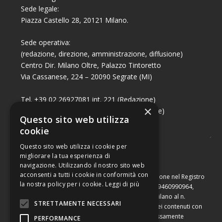
Sede legale:
Piazza Castello 28, 20121 Milano.
Sede operativa:
(redazione, direzione, amministrazione, diffusione)
Centro Dir. Milano Oltre, Palazzo Tintoretto
Via Cassanese, 224 – 20090 Segrate (MI)
Tel. +39 02 26927081 int. 221 (Redazione)
×
Tel. +39 02 26927081 int. 224 (Commerciale)
Questo sito web utilizza
Fax +39 02 26951006
cookie
Questo sito web utilizza i cookie per
migliorare la tua esperienza di
navigazione. Utilizzando il nostro sito web
acconsenti a tutti i cookie in conformità con
Capitale sociale di Euro 10.000,00 – Numero di iscrizione nel Registro
la nostra policy per i cookie.
Leggi di più
delle Imprese di Milano, partita Iva e codice fiscale 09460990964,
iscritta al Repertorio Economico Amministrativo di Milano al n.
STRETTAMENTE NECESSARI
2091710. È vietata la riproduzione, anche parziale, dei contenuti con
qualsiasi mezzo, compresa la stampa, se non espressamente
PERFORMANCE