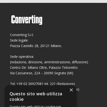
Converting S.r.l.
Sede legale:
Piazza Castello 28, 20121 Milano.
Sede operativa:
(redazione, direzione, amministrazione, diffusione)
Centro Dir. Milano Oltre, Palazzo Tintoretto
Via Cassanese, 224 – 20090 Segrate (MI)
Tel. +39 02 26927081 int. 221 (Redazione)
×
Tel. +39 02 26927081 int. 224 (Commerciale)
Questo sito web utilizza
Fax +39 02 26951006
cookie
Questo sito web utilizza i cookie per