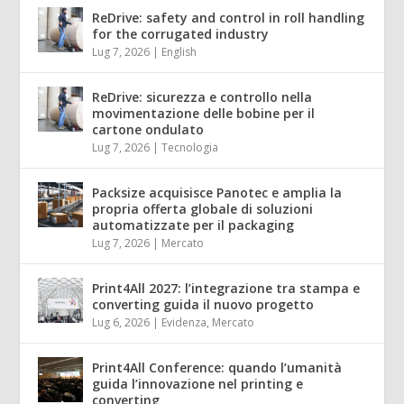
ReDrive: safety and control in roll handling
for the corrugated industry
Lug 7, 2026
|
English
ReDrive: sicurezza e controllo nella
movimentazione delle bobine per il
cartone ondulato
Lug 7, 2026
|
Tecnologia
Packsize acquisisce Panotec e amplia la
propria offerta globale di soluzioni
automatizzate per il packaging
Lug 7, 2026
|
Mercato
Print4All 2027: l’integrazione tra stampa e
converting guida il nuovo progetto
Lug 6, 2026
|
Evidenza
,
Mercato
Print4All Conference: quando l’umanità
guida l’innovazione nel printing e
converting