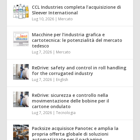
CCL Industries completa l’acquisizione di
Sleever International
Lug 10, 2026
|
Mercato
Macchine per l’industria grafica e
cartotecnica: le potenzialità del mercato
tedesco
Lug 7, 2026
|
Mercato
ReDrive: safety and control in roll handling
for the corrugated industry
Lug 7, 2026
|
English
ReDrive: sicurezza e controllo nella
movimentazione delle bobine per il
cartone ondulato
Lug 7, 2026
|
Tecnologia
Packsize acquisisce Panotec e amplia la
propria offerta globale di soluzioni
automatizzate per il packaging