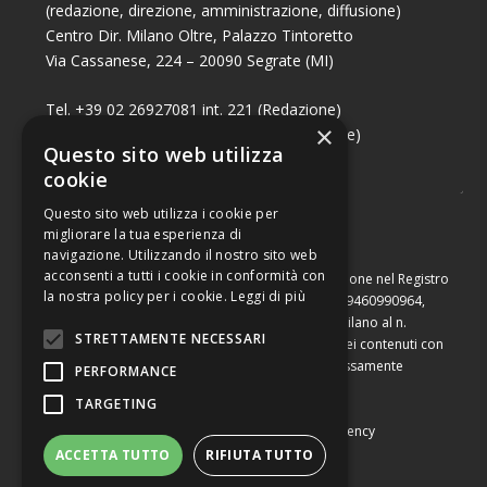
(redazione, direzione, amministrazione, diffusione)
Centro Dir. Milano Oltre, Palazzo Tintoretto
Via Cassanese, 224 – 20090 Segrate (MI)
Tel. +39 02 26927081 int. 221 (Redazione)
×
Tel. +39 02 26927081 int. 224 (Commerciale)
Questo sito web utilizza
Fax +39 02 26951006
cookie
Questo sito web utilizza i cookie per
migliorare la tua esperienza di
navigazione. Utilizzando il nostro sito web
acconsenti a tutti i cookie in conformità con
Capitale sociale di Euro 10.000,00 – Numero di iscrizione nel Registro
la nostra policy per i cookie.
Leggi di più
delle Imprese di Milano, partita Iva e codice fiscale 09460990964,
iscritta al Repertorio Economico Amministrativo di Milano al n.
STRETTAMENTE NECESSARI
2091710. È vietata la riproduzione, anche parziale, dei contenuti con
qualsiasi mezzo, compresa la stampa, se non espressamente
PERFORMANCE
autorizzata.
TARGETING
Copyright © Converting srl |
Privacy Policy
|
Web Agency
ACCETTA TUTTO
RIFIUTA TUTTO