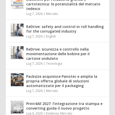
cartotecnica: le potenzialità del mercato
tedesco
Lug 7, 2026
|
Mercato
ReDrive: safety and control in roll handling
for the corrugated industry
Lug 7, 2026
|
English
ReDrive: sicurezza e controllo nella
movimentazione delle bobine per il
cartone ondulato
Lug 7, 2026
|
Tecnologia
Packsize acquisisce Panotec e amplia la
propria offerta globale di soluzioni
automatizzate per il packaging
Lug 7, 2026
|
Mercato
Print4All 2027: l’integrazione tra stampa e
converting guida il nuovo progetto
Lug 6, 2026
|
Evidenza
,
Mercato