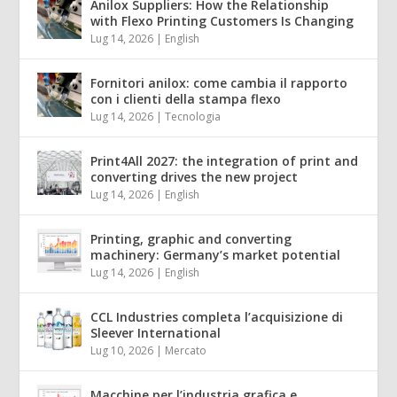
Anilox Suppliers: How the Relationship
with Flexo Printing Customers Is Changing
Lug 14, 2026
|
English
Fornitori anilox: come cambia il rapporto
con i clienti della stampa flexo
Lug 14, 2026
|
Tecnologia
Print4All 2027: the integration of print and
converting drives the new project
Lug 14, 2026
|
English
Printing, graphic and converting
machinery: Germany’s market potential
Lug 14, 2026
|
English
CCL Industries completa l’acquisizione di
Sleever International
Lug 10, 2026
|
Mercato
Macchine per l’industria grafica e