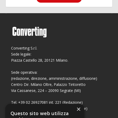
Converting S.r.l.
Sede legale:
Piazza Castello 28, 20121 Milano.
Sede operativa:
(redazione, direzione, amministrazione, diffusione)
Centro Dir. Milano Oltre, Palazzo Tintoretto
Via Cassanese, 224 – 20090 Segrate (MI)
Tel. +39 02 26927081 int. 221 (Redazione)
×
Tel. +39 02 26927081 int. 224 (Commerciale)
Questo sito web utilizza
Fax +39 02 26951006