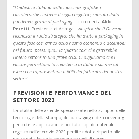
“
L’industria italiana delle macchine grafiche e
cartotecniche contiene il segno negativo, causato dalla
pandemia, grazie al packaging.
– commenta
Aldo
Peretti
, Presidente di Acimga –
Auspico che il Governo
riconosca il ruolo strategico che ha avuto il packaging in
questa fase così critica della nostra economia e accantoni
nel futuro ipotesi quali la “plastic tax” che getterebbe
l’intero settore in una grave crisi. Ci auguriamo che i
vaccini permettano la ripartenza in Italia e sui mercati
esteri che rappresentano il 60% del fatturato del nostro
settore
”.
PREVISIONI E PERFORMANCE DEL
SETTORE 2020
La vitalità delle aziende specializzate nello sviluppo delle
tecnologie della stampa, del packaging e del converting
per tutte le applicazioni e per tutti i tipi di materiali
registra nell’esercizio 2020 perdite ridotte rispetto alle
previsioni e lascia intravedere spiragli di ripresa.