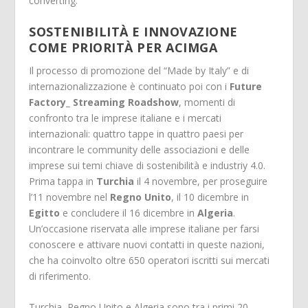
converting.
SOSTENIBILITÀ E INNOVAZIONE
COME PRIORITÀ PER ACIMGA
Il processo di promozione del “Made by Italy” e di
internazionalizzazione è continuato poi con i
Future
Factory_ Streaming
Roadshow
, momenti di
confronto tra le imprese italiane e i mercati
internazionali: quattro tappe in quattro paesi per
incontrare le community delle associazioni e delle
imprese sui temi chiave di sostenibilità e industriy 4.0.
Prima tappa in
Turchia
il 4 novembre, per proseguire
l’11 novembre nel
Regn
o Unito
, il 10 dicembre in
Egitto
e concludere il 16 dicembre in
Algeria
.
Un’occasione riservata alle imprese italiane per farsi
conoscere e attivare nuovi contatti in queste nazioni,
che ha coinvolto oltre 650 operatori iscritti sui mercati
di riferimento.
Turchia, Regno Unito e Algeria sono tra i primi 20