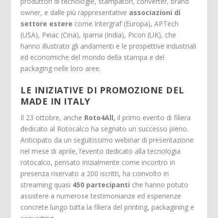
produttori di tecnologie, stampatori, converter, brand
owner, e dalle più rappresentative
associazioni di
settore estere
come Intergraf (Europa), APTech
(USA), Peiac (Cina), Ipama (India), Picon (UK), che
hanno illustrato gli andamenti e le prospettive industriali
ed economiche del mondo della stampa e del
packaging nelle loro aree.
LE INIZIATIVE DI PROMOZIONE DEL
MADE IN ITALY
Il 23 ottobre, anche
Roto4All
,
il primo evento di filiera
dedicato al Rotocalco ha segnato un successo pieno.
Anticipato da un seguitissimo webinar di presentazione
nel mese di aprile, l’evento dedicato alla tecnologia
rotocalco, pensato inizialmente come incontro in
presenza riservato a 200 iscritti, ha coinvolto in
streaming quasi
450 partecipanti
che hanno potuto
assistere a numerose testimonianze ed esperienze
concrete lungo tutta la filiera del printing, packagining e