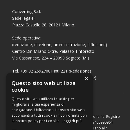
Converting S.r.l.
Sede legale:
Piazza Castello 28, 20121 Milano.
Sede operativa:
(redazione, direzione, amministrazione, diffusione)
Centro Dir. Milano Oltre, Palazzo Tintoretto
Via Cassanese, 224 – 20090 Segrate (MI)
Tel. +39 02 26927081 int. 221 (Redazione)
×
Tel. +39 02 26927081 int. 224 (Commerciale)
Questo sito web utilizza
Fax +39 02 26951006
cookie
Questo sito web utilizza i cookie per
migliorare la tua esperienza di
navigazione. Utilizzando il nostro sito web
acconsenti a tutti i cookie in conformità con
Capitale sociale di Euro 10.000,00 – Numero di iscrizione nel Registro
la nostra policy per i cookie.
Leggi di più
delle Imprese di Milano, partita Iva e codice fiscale 09460990964,
iscritta al Repertorio Economico Amministrativo di Milano al n.