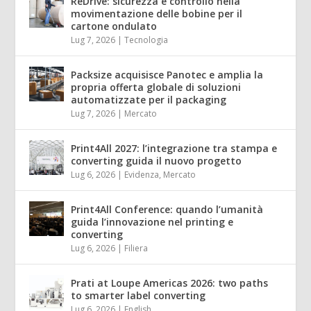
ReDrive: sicurezza e controllo nella
movimentazione delle bobine per il
cartone ondulato
Lug 7, 2026
|
Tecnologia
Packsize acquisisce Panotec e amplia la
propria offerta globale di soluzioni
automatizzate per il packaging
Lug 7, 2026
|
Mercato
Print4All 2027: l’integrazione tra stampa e
converting guida il nuovo progetto
Lug 6, 2026
|
Evidenza
,
Mercato
Print4All Conference: quando l’umanità
guida l’innovazione nel printing e
converting
Lug 6, 2026
|
Filiera
Prati at Loupe Americas 2026: two paths
to smarter label converting
Lug 6, 2026
|
English