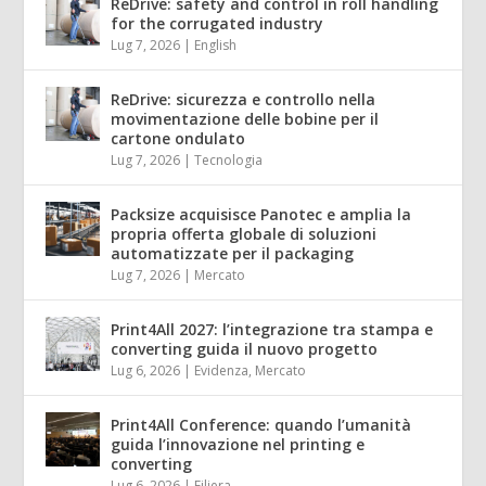
ReDrive: safety and control in roll handling
for the corrugated industry
Lug 7, 2026
|
English
ReDrive: sicurezza e controllo nella
movimentazione delle bobine per il
cartone ondulato
Lug 7, 2026
|
Tecnologia
Packsize acquisisce Panotec e amplia la
propria offerta globale di soluzioni
automatizzate per il packaging
Lug 7, 2026
|
Mercato
Print4All 2027: l’integrazione tra stampa e
converting guida il nuovo progetto
Lug 6, 2026
|
Evidenza
,
Mercato
Print4All Conference: quando l’umanità
guida l’innovazione nel printing e
converting
Lug 6, 2026
|
Filiera