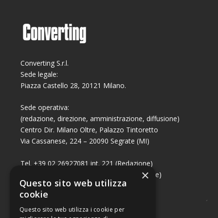
Converting S.r.l.
Sede legale:
Piazza Castello 28, 20121 Milano.
Sede operativa:
(redazione, direzione, amministrazione, diffusione)
Centro Dir. Milano Oltre, Palazzo Tintoretto
Via Cassanese, 224 – 20090 Segrate (MI)
Tel. +39 02 26927081 int. 221 (Redazione)
×
Tel. +39 02 26927081 int. 224 (Commerciale)
Questo sito web utilizza
Fax +39 02 26951006
cookie
Questo sito web utilizza i cookie per