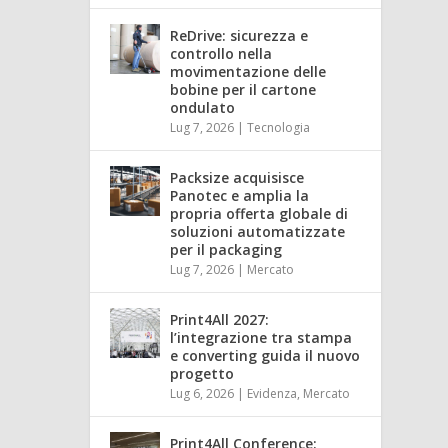
ReDrive: sicurezza e
controllo nella
movimentazione delle
bobine per il cartone
ondulato
Lug 7, 2026
|
Tecnologia
Packsize acquisisce
Panotec e amplia la
propria offerta globale di
soluzioni automatizzate
per il packaging
Lug 7, 2026
|
Mercato
Print4All 2027:
l’integrazione tra stampa
e converting guida il nuovo
progetto
Lug 6, 2026
|
Evidenza
,
Mercato
Print4All Conference: