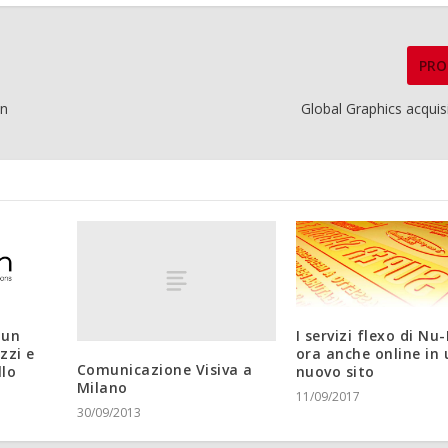
PRO
in
Global Graphics acquis
 un
I servizi flexo di N
zzi e
ora anche online in 
Comunicazione Visiva a
llo
nuovo sito
Milano
11/09/2017
30/09/2013