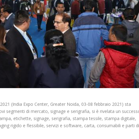
ia 2021 (India Expo Center, Greater Noida, 03-08 febbraio 2021) sta
ovi segmenti di mercato, signage e serigrafia, si è rivelata un success
tampa, etichette, signage, serigrafia, stampa tessile, stampa digitale,
g rigido e flessibile, servizi e software, carta, consumabili e parti d