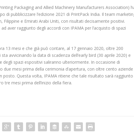
 Printing Packaging and Allied Machinery Manufacturers Association) h
o di pubblicizzare l’edizione 2021 di PrintPack India. Il team marketin
Filippine e Emirati Arabi Uniti, con risultati decisamente positivi.
, ad aver raggiunto degli accordi con IPAMA per l’acquisto di spazi
ora 13 mesi e che già può contare, al 17 gennaio 2020, oltre 200
si sta avvicinando la data di scadenza dell’early bird (30 aprile 2020) e
 degli spazi espositivi saliranno ulteriormente. In occasione di
to due mesi prima della cerimonia d’apertura, con oltre cento aziende
n posto. Questa volta, IPAMA ritiene che tale risultato sarà raggiunto
tre mesi prima dell’inizio della fiera.