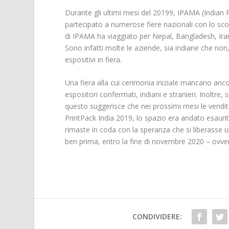
Durante gli ultimi mesi del 20199, IPAMA (Indian
partecipato a numerose fiere nazionali con lo scop
di IPAMA ha viaggiato per Nepal, Bangladesh, Iran, 
Sono infatti molte le aziende, sia indiane che non
espositivi in fiera.
Una fiera alla cui cerimonia iniziale mancano anc
espositori confermati, indiani e stranieri. Inoltre, 
questo suggerisce che nei prossimi mesi le vendite
PrintPack India 2019, lo spazio era andato esauri
rimaste in coda con la speranza che si liberasse u
ben prima, entro la fine di novembre 2020 – ovvero 
CONDIVIDERE: