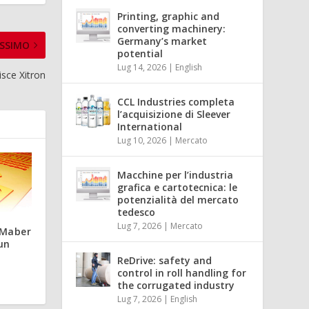
Printing, graphic and
converting machinery:
Germany’s market
SSIMO
potential
Lug 14, 2026
|
English
isce Xitron
CCL Industries completa
l’acquisizione di Sleever
International
Lug 10, 2026
|
Mercato
Macchine per l’industria
grafica e cartotecnica: le
potenzialità del mercato
tedesco
Lug 7, 2026
|
Mercato
u-Maber
un
ReDrive: safety and
control in roll handling for
the corrugated industry
Lug 7, 2026
|
English