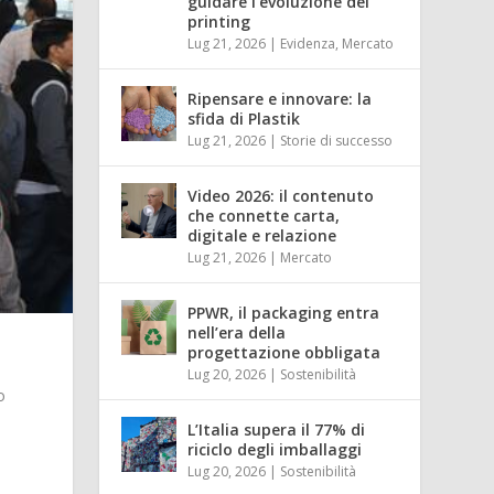
guidare l’evoluzione del
printing
Lug 21, 2026
|
Evidenza
,
Mercato
Ripensare e innovare: la
sfida di Plastik
Lug 21, 2026
|
Storie di successo
Video 2026: il contenuto
che connette carta,
digitale e relazione
Lug 21, 2026
|
Mercato
PPWR, il packaging entra
nell’era della
progettazione obbligata
Lug 20, 2026
|
Sostenibilità
o
L’Italia supera il 77% di
i
riciclo degli imballaggi
Lug 20, 2026
|
Sostenibilità