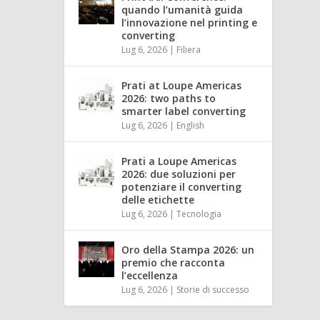
quando l’umanità guida
l’innovazione nel printing e
converting
Lug 6, 2026
|
Filiera
Prati at Loupe Americas
2026: two paths to
smarter label converting
Lug 6, 2026
|
English
Prati a Loupe Americas
2026: due soluzioni per
potenziare il converting
delle etichette
Lug 6, 2026
|
Tecnologia
Oro della Stampa 2026: un
premio che racconta
l’eccellenza
Lug 6, 2026
|
Storie di successo