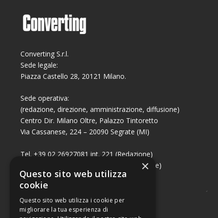
Converting S.r.l.
Sede legale:
Piazza Castello 28, 20121 Milano.
Sede operativa:
(redazione, direzione, amministrazione, diffusione)
Centro Dir. Milano Oltre, Palazzo Tintoretto
Via Cassanese, 224 – 20090 Segrate (MI)
Tel. +39 02 26927081 int. 221 (Redazione)
×
Tel. +39 02 26927081 int. 224 (Commerciale)
Questo sito web utilizza
Fax +39 02 26951006
cookie
Questo sito web utilizza i cookie per
migliorare la tua esperienza di