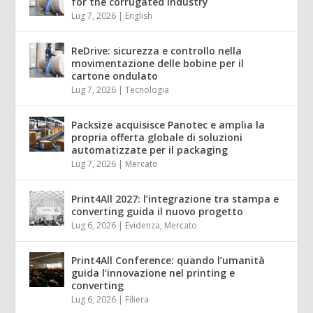
for the corrugated industry
Lug 7, 2026
|
English
ReDrive: sicurezza e controllo nella
movimentazione delle bobine per il
cartone ondulato
Lug 7, 2026
|
Tecnologia
Packsize acquisisce Panotec e amplia la
propria offerta globale di soluzioni
automatizzate per il packaging
Lug 7, 2026
|
Mercato
Print4All 2027: l’integrazione tra stampa e
converting guida il nuovo progetto
Lug 6, 2026
|
Evidenza
,
Mercato
Print4All Conference: quando l’umanità
guida l’innovazione nel printing e
converting
Lug 6, 2026
|
Filiera