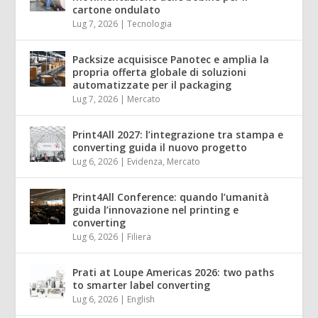
cartone ondulato
Lug 7, 2026
|
Tecnologia
Packsize acquisisce Panotec e amplia la
propria offerta globale di soluzioni
automatizzate per il packaging
Lug 7, 2026
|
Mercato
Print4All 2027: l’integrazione tra stampa e
converting guida il nuovo progetto
Lug 6, 2026
|
Evidenza
,
Mercato
Print4All Conference: quando l’umanità
guida l’innovazione nel printing e
converting
Lug 6, 2026
|
Filiera
Prati at Loupe Americas 2026: two paths
to smarter label converting
Lug 6, 2026
|
English