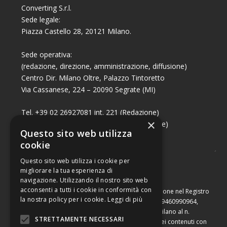
Converting S.r.l.
Sede legale:
Piazza Castello 28, 20121 Milano.
Sede operativa:
(redazione, direzione, amministrazione, diffusione)
Centro Dir. Milano Oltre, Palazzo Tintoretto
Via Cassanese, 224 – 20090 Segrate (MI)
Tel. +39 02 26927081 int. 221 (Redazione)
×
Tel. +39 02 26927081 int. 224 (Commerciale)
Questo sito web utilizza
Fax +39 02 26951006
cookie
Questo sito web utilizza i cookie per
migliorare la tua esperienza di
navigazione. Utilizzando il nostro sito web
acconsenti a tutti i cookie in conformità con
Capitale sociale di Euro 10.000,00 – Numero di iscrizione nel Registro
la nostra policy per i cookie.
Leggi di più
delle Imprese di Milano, partita Iva e codice fiscale 09460990964,
iscritta al Repertorio Economico Amministrativo di Milano al n.
STRETTAMENTE NECESSARI
2091710. È vietata la riproduzione, anche parziale, dei contenuti con