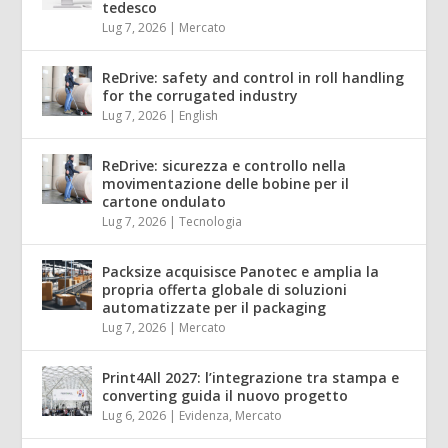
tedesco
Lug 7, 2026
|
Mercato
ReDrive: safety and control in roll handling
for the corrugated industry
Lug 7, 2026
|
English
ReDrive: sicurezza e controllo nella
movimentazione delle bobine per il
cartone ondulato
Lug 7, 2026
|
Tecnologia
Packsize acquisisce Panotec e amplia la
propria offerta globale di soluzioni
automatizzate per il packaging
Lug 7, 2026
|
Mercato
Print4All 2027: l’integrazione tra stampa e
converting guida il nuovo progetto
Lug 6, 2026
|
Evidenza
,
Mercato