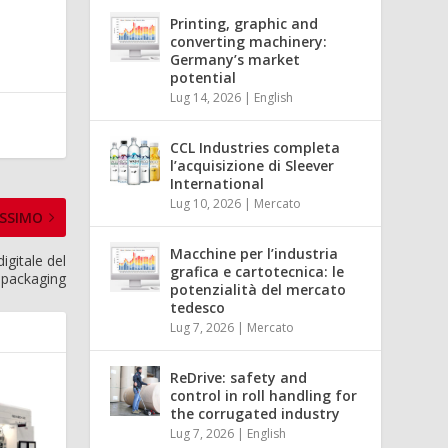
Printing, graphic and
converting machinery:
Germany’s market
potential
Lug 14, 2026
|
English
CCL Industries completa
l’acquisizione di Sleever
International
Lug 10, 2026
|
Mercato
SSIMO
Macchine per l’industria
gitale del
grafica e cartotecnica: le
packaging
potenzialità del mercato
tedesco
Lug 7, 2026
|
Mercato
ReDrive: safety and
control in roll handling for
the corrugated industry
Lug 7, 2026
|
English