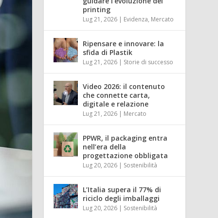
guidare l’evoluzione del
printing
Lug 21, 2026
|
Evidenza
,
Mercato
Ripensare e innovare: la
sfida di Plastik
Lug 21, 2026
|
Storie di successo
Video 2026: il contenuto
che connette carta,
digitale e relazione
Lug 21, 2026
|
Mercato
PPWR, il packaging entra
nell’era della
progettazione obbligata
Lug 20, 2026
|
Sostenibilità
L’Italia supera il 77% di
riciclo degli imballaggi
Lug 20, 2026
|
Sostenibilità