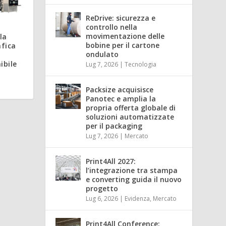
ReDrive: sicurezza e
controllo nella
movimentazione delle
la
bobine per il cartone
afica
ondulato
ibile
Lug 7, 2026
|
Tecnologia
Packsize acquisisce
Panotec e amplia la
propria offerta globale di
soluzioni automatizzate
per il packaging
Lug 7, 2026
|
Mercato
Print4All 2027:
l’integrazione tra stampa
e converting guida il nuovo
progetto
Lug 6, 2026
|
Evidenza
,
Mercato
Print4All Conference: