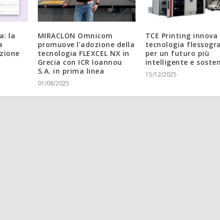
a: la
MIRACLON Omnicom
TCE Printing innova 
a
promuove l’adozione della
tecnologia flessogr
azione
tecnologia FLEXCEL NX in
per un futuro più
Grecia con ICR Ioannou
intelligente e sosten
S.A. in prima linea
15/12/2025
01/08/2025