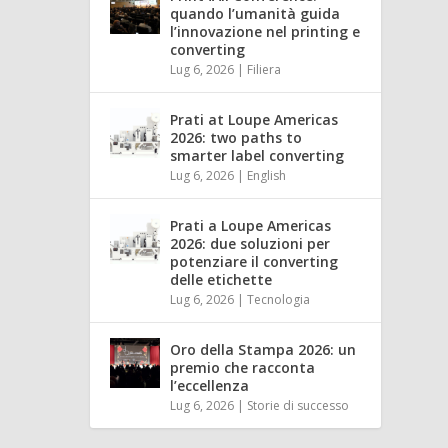
quando l’umanità guida
l’innovazione nel printing e
converting
Lug 6, 2026
|
Filiera
Prati at Loupe Americas
2026: two paths to
smarter label converting
Lug 6, 2026
|
English
Prati a Loupe Americas
2026: due soluzioni per
potenziare il converting
delle etichette
Lug 6, 2026
|
Tecnologia
Oro della Stampa 2026: un
premio che racconta
l’eccellenza
Lug 6, 2026
|
Storie di successo