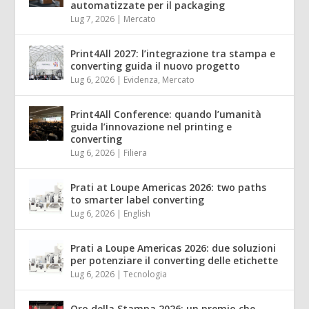
automatizzate per il packaging
Lug 7, 2026
|
Mercato
Print4All 2027: l’integrazione tra stampa e
converting guida il nuovo progetto
Lug 6, 2026
|
Evidenza
,
Mercato
Print4All Conference: quando l’umanità
guida l’innovazione nel printing e
converting
Lug 6, 2026
|
Filiera
Prati at Loupe Americas 2026: two paths
to smarter label converting
Lug 6, 2026
|
English
Prati a Loupe Americas 2026: due soluzioni
per potenziare il converting delle etichette
Lug 6, 2026
|
Tecnologia
Oro della Stampa 2026: un premio che