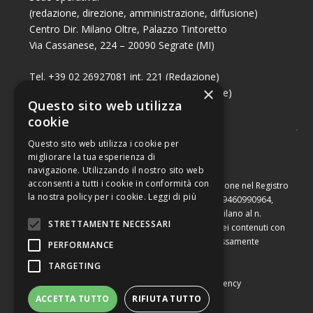
(redazione, direzione, amministrazione, diffusione)
Centro Dir. Milano Oltre, Palazzo Tintoretto
Via Cassanese, 224 – 20090 Segrate (MI)
Tel. +39 02 26927081 int. 221 (Redazione)
×
Tel. +39 02 26927081 int. 224 (Commerciale)
Questo sito web utilizza
Fax +39 02 26951006
cookie
Questo sito web utilizza i cookie per
migliorare la tua esperienza di
navigazione. Utilizzando il nostro sito web
acconsenti a tutti i cookie in conformità con
Capitale sociale di Euro 10.000,00 – Numero di iscrizione nel Registro
la nostra policy per i cookie.
Leggi di più
delle Imprese di Milano, partita Iva e codice fiscale 09460990964,
iscritta al Repertorio Economico Amministrativo di Milano al n.
STRETTAMENTE NECESSARI
2091710. È vietata la riproduzione, anche parziale, dei contenuti con
qualsiasi mezzo, compresa la stampa, se non espressamente
PERFORMANCE
autorizzata.
TARGETING
Copyright © Converting srl |
Privacy Policy
|
Web Agency
ACCETTA TUTTO
RIFIUTA TUTTO