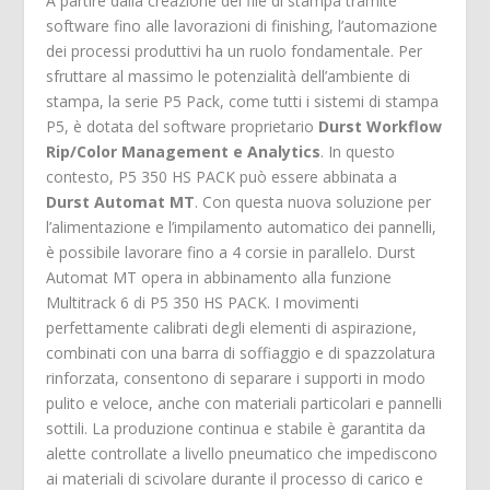
A partire dalla creazione del file di stampa tramite
software fino alle lavorazioni di finishing, l’automazione
dei processi produttivi ha un ruolo fondamentale. Per
sfruttare al massimo le potenzialità dell’ambiente di
stampa, la serie P5 Pack, come tutti i sistemi di stampa
P5, è dotata del software proprietario
Durst Workflow
Rip/Color Management e Analytics
. In questo
contesto, P5 350 HS PACK può essere abbinata a
Durst Automat MT
. Con questa nuova soluzione per
l’alimentazione e l’impilamento automatico dei pannelli,
è possibile lavorare fino a 4 corsie in parallelo. Durst
Automat MT opera in abbinamento alla funzione
Multitrack 6 di P5 350 HS PACK. I movimenti
perfettamente calibrati degli elementi di aspirazione,
combinati con una barra di soffiaggio e di spazzolatura
rinforzata, consentono di separare i supporti in modo
pulito e veloce, anche con materiali particolari e pannelli
sottili. La produzione continua e stabile è garantita da
alette controllate a livello pneumatico che impediscono
ai materiali di scivolare durante il processo di carico e