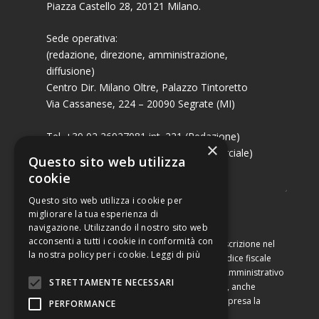
Piazza Castello 28, 20121 Milano.
Sede operativa:
(redazione, direzione, amministrazione,
diffusione)
Centro Dir. Milano Oltre, Palazzo Tintoretto
Via Cassanese, 224 – 20090 Segrate (MI)
Tel. +39 02 26927081 int. 221 (Redazione)
×
Tel. +39 02 26927081 int. 224 (Commerciale)
Questo sito web utilizza
Fax +39 02 26951006
cookie
Questo sito web utilizza i cookie per
migliorare la tua esperienza di
navigazione. Utilizzando il nostro sito web
acconsenti a tutti i cookie in conformità con
Capitale sociale di Euro 10.000,00 – Numero di iscrizione nel
la nostra policy per i cookie.
Leggi di più
Registro delle Imprese di Milano, partita Iva e codice fiscale
09460990964, iscritta al Repertorio Economico Amministrativo
STRETTAMENTE NECESSARI
di Milano al n. 2091710. È vietata la riproduzione, anche
parziale, dei contenuti con qualsiasi mezzo, compresa la
PERFORMANCE
stampa, se non espressamente autorizzata.