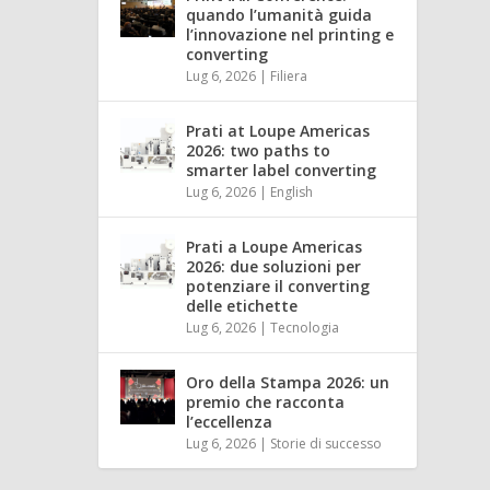
quando l’umanità guida
l’innovazione nel printing e
converting
Lug 6, 2026
|
Filiera
Prati at Loupe Americas
2026: two paths to
smarter label converting
Lug 6, 2026
|
English
Prati a Loupe Americas
2026: due soluzioni per
potenziare il converting
delle etichette
Lug 6, 2026
|
Tecnologia
Oro della Stampa 2026: un
premio che racconta
l’eccellenza
Lug 6, 2026
|
Storie di successo