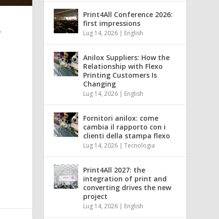
Print4All Conference 2026:
first impressions
o
Lug 14, 2026
|
English
Anilox Suppliers: How the
Relationship with Flexo
Printing Customers Is
a
Changing
Lug 14, 2026
|
English
Fornitori anilox: come
cambia il rapporto con i
clienti della stampa flexo
Lug 14, 2026
|
Tecnologia
Print4All 2027: the
integration of print and
converting drives the new
project
Lug 14, 2026
|
English