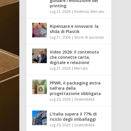
guidare l’evoluzione del
printing
Lug 21, 2026
|
Evidenza
,
Mercato
Ripensare e innovare: la
sfida di Plastik
Lug 21, 2026
|
Storie di successo
Video 2026: il contenuto
che connette carta,
digitale e relazione
Lug 21, 2026
|
Mercato
PPWR, il packaging entra
nell’era della
progettazione obbligata
Lug 20, 2026
|
Sostenibilità
L’Italia supera il 77% di
riciclo degli imballaggi
Lug 20, 2026
|
Sostenibilità