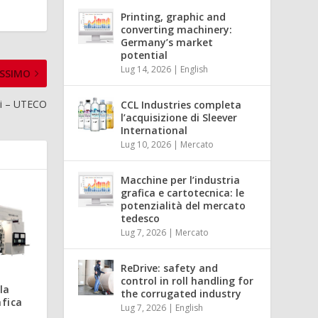
Printing, graphic and
converting machinery:
Germany’s market
potential
Lug 14, 2026
|
English
SSIMO
ati – UTECO
CCL Industries completa
l’acquisizione di Sleever
International
Lug 10, 2026
|
Mercato
Macchine per l’industria
grafica e cartotecnica: le
potenzialità del mercato
tedesco
Lug 7, 2026
|
Mercato
ReDrive: safety and
control in roll handling for
la
the corrugated industry
afica
Lug 7, 2026
|
English