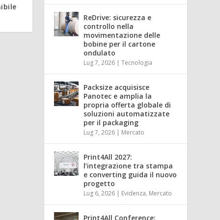
ibile
ReDrive: sicurezza e
controllo nella
movimentazione delle
bobine per il cartone
ondulato
Lug 7, 2026
|
Tecnologia
Packsize acquisisce
Panotec e amplia la
propria offerta globale di
soluzioni automatizzate
per il packaging
Lug 7, 2026
|
Mercato
Print4All 2027:
l’integrazione tra stampa
e converting guida il nuovo
progetto
Lug 6, 2026
|
Evidenza
,
Mercato
Print4All Conference: