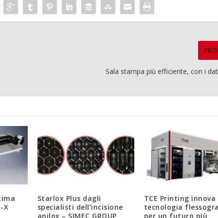
PRO
Sala stampa più efficiente, con i d
tima
Starlox Plus dagli
TCE Printing innova 
X-X
specialisti dell’incisione
tecnologia flessogr
anilox – SIMEC GROUP
per un futuro più