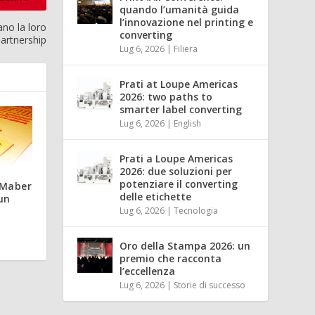
quando l’umanità guida
l’innovazione nel printing e
ano la loro
converting
partnership
Lug 6, 2026
|
Filiera
Prati at Loupe Americas
2026: two paths to
smarter label converting
Lug 6, 2026
|
English
Prati a Loupe Americas
2026: due soluzioni per
potenziare il converting
u-Maber
delle etichette
un
Lug 6, 2026
|
Tecnologia
Oro della Stampa 2026: un
premio che racconta
l’eccellenza
Lug 6, 2026
|
Storie di successo