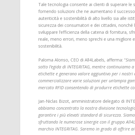
Tale tecnologia consente ai clienti di superare le
fornendo soluzioni che ne aumentano il successo e
autenticità e sostenibilità di alto livello sia alle 
sicurezza dei consumatori e dei cittadini, nonché 
sviluppare l’efficienza della catena di fornitura, s
reale, meno errori, meno sprechi e una migliore ef
sostenibilità.
Paloma Alonso, CEO di All4Labels, afferma: “
Siamo
sotto l’egida di INTEGRITAG, mentre continuiamo a 
etichette e generano valore aggiuntivo per i nostri c
commercializzare varie soluzioni per un’ampia gamm
mercato RFID consentendo di produrre etichette comp
Jan-Niclas Bizot, amministratore delegato di IN
abbiamo concentrato la nostra divisione tecnologica 
garantire i più elevati standard di sicurezza. Siam
sfruttando le numerose sinergie con il gruppo All4La
marchio INTEGRITAG. Saremo in grado di offrire ai n