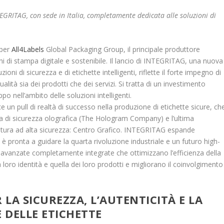
NTEGRITAG, con sede in Italia, completamente dedicata alle soluzioni di
 per
All4Labels
Global Packaging Group, il principale produttore
oni di stampa digitale e sostenibile. Il lancio di INTEGRITAG, una nuova
oni di sicurezza e di etichette intelligenti, riflette il forte impegno di
lità sia dei prodotti che dei servizi. Si tratta di un investimento
o nell’ambito delle soluzioni intelligenti.
e un pull di realtà di successo nella produzione di etichette sicure, ch
ura di sicurezza olografica (The Hologram Company) e l’ultima
ttatura ad alta sicurezza: Centro Grafico. INTEGRITAG espande
è pronta a guidare la quarta rivoluzione industriale e un futuro high-
ni avanzate completamente integrate che ottimizzano l’efficienza della
oro identità e quella dei loro prodotti e migliorano il coinvolgimento
LA SICUREZZA, L’AUTENTICITÀ E LA
 DELLE ETICHETTE