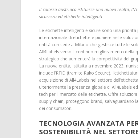
Il colosso austriaco istituisce una nuova realtà, I
sicurezza ed etichette intelligenti
Le etichette intelligenti e sicure sono una priorità
internazionale di etichette e pioniere nelle soluzi
entità con sede a Milano che gestisce tutte le soluzi
All4Labels verso il continuo miglioramento della qua
strategico che aumenterà la competitività del grupp
La nuova entità, istituita a novembre 2023, riunisc
include l’RFID (tramite Rako Secure), l’etichettat
acquisizione di All4Labels nel settore dell’etiche
ulteriormente la presenza globale di All4Labels ed 
tech per il mercato delle etichette. Offre soluzio
supply chain, proteggono brand, salvaguardano la l
dei consumatori.
TECNOLOGIA AVANZATA PER 
SOSTENIBILITÀ NEL SETTORE