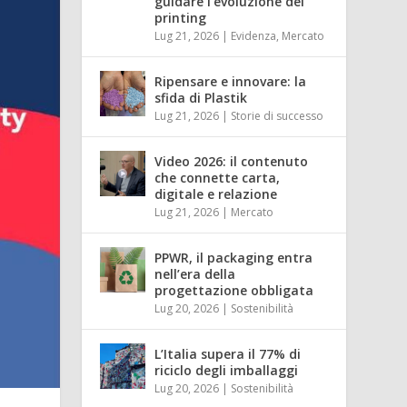
guidare l’evoluzione del
printing
Lug 21, 2026
|
Evidenza
,
Mercato
Ripensare e innovare: la
sfida di Plastik
Lug 21, 2026
|
Storie di successo
Video 2026: il contenuto
che connette carta,
digitale e relazione
Lug 21, 2026
|
Mercato
PPWR, il packaging entra
nell’era della
progettazione obbligata
Lug 20, 2026
|
Sostenibilità
L’Italia supera il 77% di
riciclo degli imballaggi
Lug 20, 2026
|
Sostenibilità