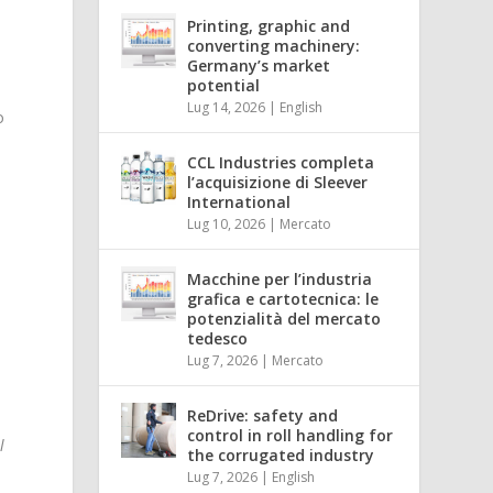
Printing, graphic and
converting machinery:
Germany’s market
potential
Lug 14, 2026
|
English
o
CCL Industries completa
l’acquisizione di Sleever
International
Lug 10, 2026
|
Mercato
Macchine per l’industria
grafica e cartotecnica: le
potenzialità del mercato
tedesco
Lug 7, 2026
|
Mercato
ReDrive: safety and
control in roll handling for
l
the corrugated industry
Lug 7, 2026
|
English