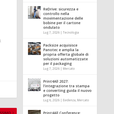
ReDrive: sicurezza e
controllo nella
movimentazione delle
bobine per il cartone
ondulato
Lug 7, 2026
|
Tecnologia
.
Packsize acquisisce
Panotec e amplia la
propria offerta globale di
soluzioni automatizzate
per il packaging
Lug 7, 2026
|
Mercato
Print4All 2027:
l’integrazione tra stampa
e converting guida il nuovo
progetto
Lug 6, 2026
|
Evidenza
,
Mercato
SSIMO
Print4All Conference: