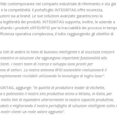
 sfide contemporanee nel comparto industriale di riferimento e sta già
 la competitività. Il portafoglio INTEGRITAG offre sicurezza,
istituzioni sia ai brand. Le sue soluzioni avanzate garantiscono la
la legittimità dei prodotti. INTEGRITAG supporta, inoltre, le aziende a
fruttando i prodotti eRFID/RFID per la tracciabilità dei processi in temp
ficienza operativa complessiva, il tutto raggiungendo gli obiettivi di
 lieti di vedere la linea di business intelligente e di sicurezza crescere
investire in soluzioni che aggiungono importanti funzionalità alle
lienti. I nostri team di ricerca e sviluppo sono pronti per
a di settori. La nostra antenna RFID sostenibile rivoluzionerà il
letamente riciclabili utilizzando la tecnologia di taglio laser”.
TEGRITAG, aggiunge:
“In qualità di produttore leader di etichette,
e potenziato il nostro sito produttivo vicino a Milano, in Italia, per
o molto lieti di espandere ulteriormente la nostra capacità produttiva,
bels e migliorando il nostro portafoglio di soluzioni intelligenti sotto i
ostri clienti un reale valore aggiunto”.