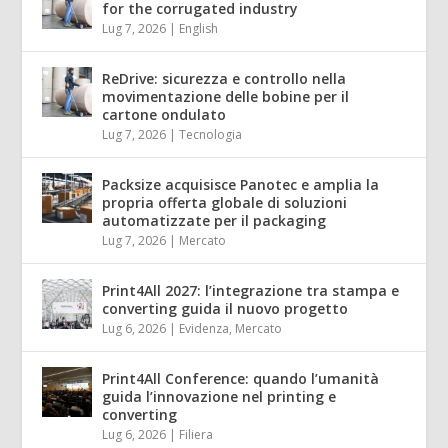
for the corrugated industry
Lug 7, 2026
|
English
ReDrive: sicurezza e controllo nella
movimentazione delle bobine per il
cartone ondulato
Lug 7, 2026
|
Tecnologia
Packsize acquisisce Panotec e amplia la
propria offerta globale di soluzioni
automatizzate per il packaging
Lug 7, 2026
|
Mercato
Print4All 2027: l’integrazione tra stampa e
converting guida il nuovo progetto
Lug 6, 2026
|
Evidenza
,
Mercato
Print4All Conference: quando l’umanità
guida l’innovazione nel printing e
converting
Lug 6, 2026
|
Filiera